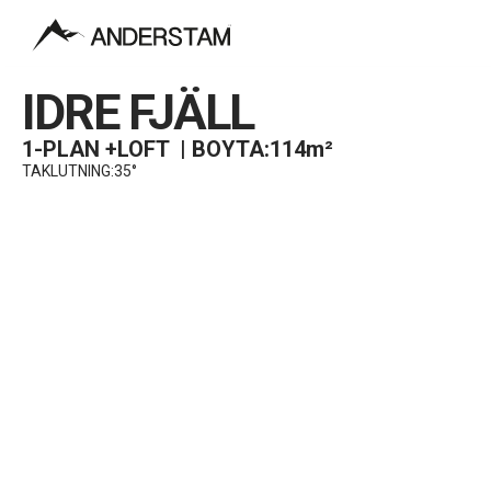
IDRE FJÄLL
1-PLAN +LOFT | BOYTA:114m²
TAKLUTNING:35°
By
VÅRA HUS
Vår vision, är att ge alla husbyggare möjligheten och fr
drömhus utan kompromisser
Husmodelle
Byggsyste