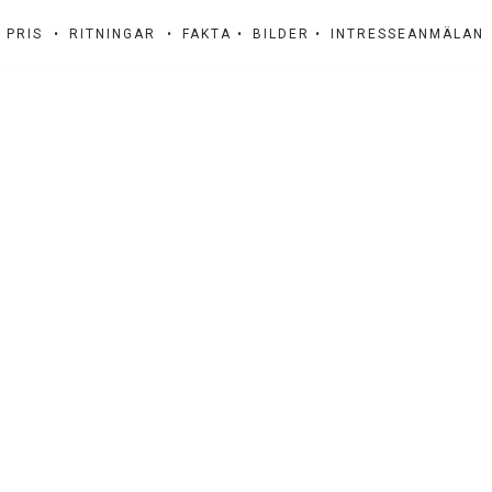
PRIS •
RITNINGAR •
FAKTA •
BILDER •
INTRESSEANMÄLAN
AKTUELLT
Här finner ni läsvärda artiklar från Anderstam Fjällhus.
gg och sälj ditt fjällhus med vinst —
lyckas du som investerare
iheten att skapa precis sitt
Här kan du läsa om ak
.
r
m