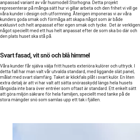
anpassad variant av vår husmodell Storhogna. Detta projekt
Branäs
representerar på många sätt hur vi gillar arbeta och den frihet vi vill ge
våra kunder i design och utformning. Återigen imponeras vi av våra
Solbacken
kunders goda smak och förmåga att skapa något som är både
exklusivt och helt anpassat efter egen smak och tycke. Det är verkligen
Prinshöjden
något speciellt med ett hus helt anpassat efter de som ska bo där och
den plats huset ska stå på.
SÅ BYGGER VI
Svart fasad, vit snö och blå himmel
Så här går det till
Våra kunder får själva välja fritt husets exteriöra kulörer och uttryck. I
Nyckelfärdigt
detta fall har man valt vår utvalda standard, med liggande slät panel,
målat med svart slamfärg. Taket är klickfals plåt i svart kulör. En liten
Möt våra byggare
extra detalj är att vi har valt att sätta snörasskydd längs hela husets
långsida inte bara över entréer som oftast är standard. Ett enkelt sätt
att göra miljön säkrare för hela familjen, speciellt med tanke på de
stora mängder snö som samlas upp ett tak i fjällen.
OM OSS
Frågor & Svar
Kontakta oss
Vår vision