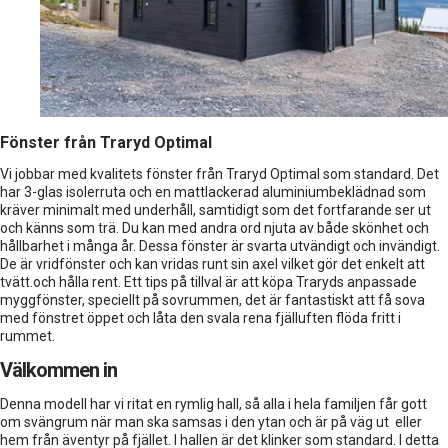
Fönster från Traryd Optimal
Vi jobbar med kvalitets fönster från Traryd Optimal som standard. Det
har 3-glas isolerruta och en mattlackerad aluminiumbeklädnad som
kräver minimalt med underhåll, samtidigt som det fortfarande ser ut
och känns som trä. Du kan med andra ord njuta av både skönhet och
hållbarhet i många år. Dessa fönster är svarta utvändigt och invändigt.
De är vridfönster och kan vridas runt sin axel vilket gör det enkelt att
tvätt.och hålla rent. Ett tips på tillval är att köpa Traryds anpassade
myggfönster, speciellt på sovrummen, det är fantastiskt att få sova
med fönstret öppet och låta den svala rena fjälluften flöda fritt i
rummet.
Välkommen in
Denna modell har vi ritat en rymlig hall, så alla i hela familjen får gott
om svängrum när man ska samsas i den ytan och är på väg ut eller
hem från äventyr på fjället. I hallen är det klinker som standard. I detta