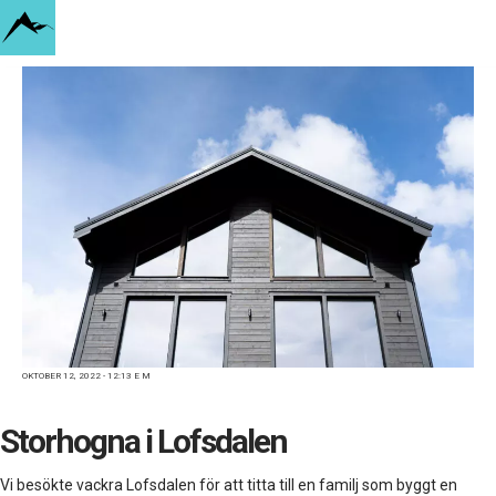
AKTUELLT
Bygg och sälj ditt fjällhus med vinst
— så lyckas du som investerare
VÅRA HUS
Husmodeller
Byggsystem
OKTOBER 12, 2022 - 12:13 E M
Rita ditt eget hus
Storhogna i Lofsdalen
PROJEKT
Vi besökte vackra Lofsdalen för att titta till en familj som byggt en