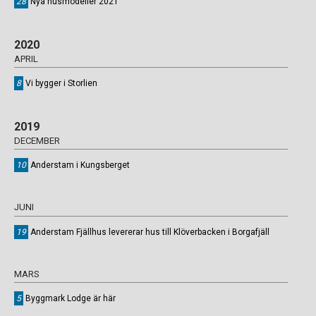
28
Nya husmodeller 2021
2020
APRIL
8
Vi bygger i Storlien
2019
DECEMBER
10
Anderstam i Kungsberget
JUNI
19
Anderstam Fjällhus levererar hus till Klöverbacken i Borgafjäll
MARS
5
Byggmark Lodge är här